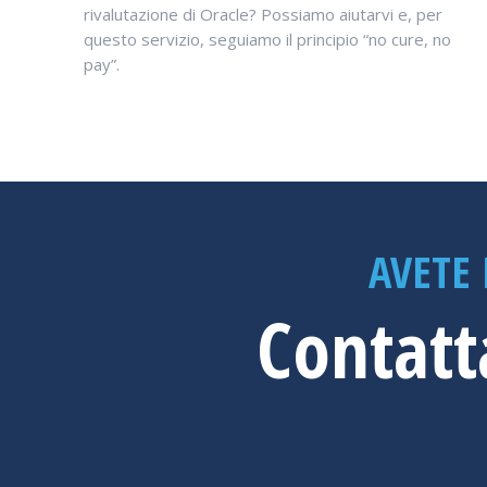
rivalutazione di Oracle? Possiamo aiutarvi e, per
questo servizio, seguiamo il principio “no cure, no
pay”.
AVETE
Contatt