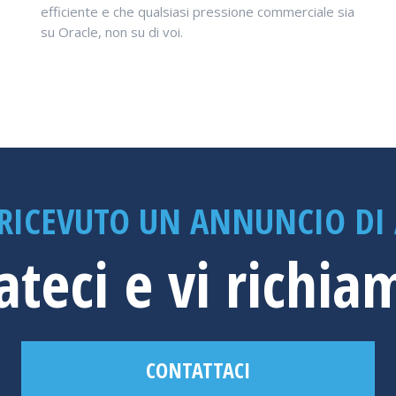
efficiente e che qualsiasi pressione commerciale sia
su Oracle, non su di voi.
 RICEVUTO UN ANNUNCIO DI 
ateci e vi richi
CONTATTACI