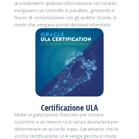
di condividere qualsiasi informazione con Oracle,
eseguiamo un controllo in parallelo, gestendo il
flusso di comunicazione con gli auditor Oracle, in
modo che vengano prese decisioni informate.
Certificazione ULA
Molte organizzazioni finiscono per essere
costrette a un rinnovo ULA senza alcuna leva per
determinare un accordo equo. Garantiamo che la
vostra certificazione ULA venga gestita in modo