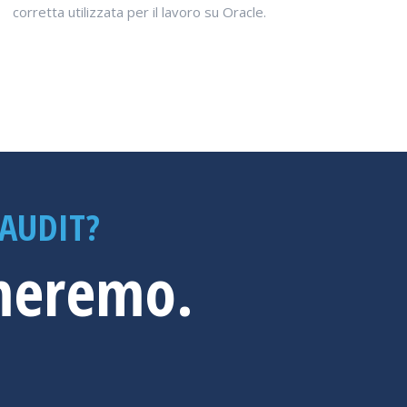
corretta utilizzata per il lavoro su Oracle.
AUDIT?
ameremo.