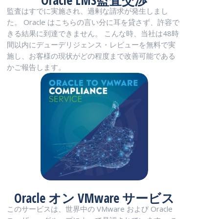
Oracle LMS監査交渉
監査はすでに実施され、過剰な請求が発生しまし
た。 Oracle はこちらの言い分に耳を貸さず、許容で
きる結果に到達できません。 こんな時、当社は48時
間以内にデューデリジェンス・レビューを無料で実
施し、お客様の現状がどの程度まで改善可能である
かご報告します。
Oracle オン VMware サービス
このサービスは、世界中の VMware および Oracle