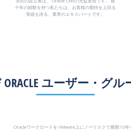
当社の設立者は、 Oracle LMSの元監査役です。 数
十年の経験を持つ私たちは、お客様の期待を上回る
実績を誇る、業界のエキスパートです。
び ORACLE ユーザー・
Oracleワークロードを VMware上にノーリスクで展開: