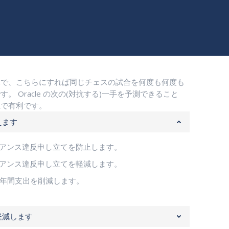
子定規で、こちらにすれば同じチェスの試合を何度も何度も
 Oracle の次の(対抗する)一手を予測できること
上で有利です。
えます
イアンス違反申し立てを防止します。
イアンス違反申し立てを軽減します。
かる年間支出を削減します。
軽減します