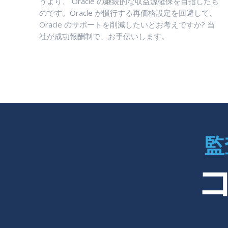
うより、 Oracle の継続的な収益源確保を目指したも
のです。Oracle が慣行する再価格設定を回避して、
Oracle のサポートを削減したいとお考えですか? 当
社が成功報酬制で、お手伝いします。
監