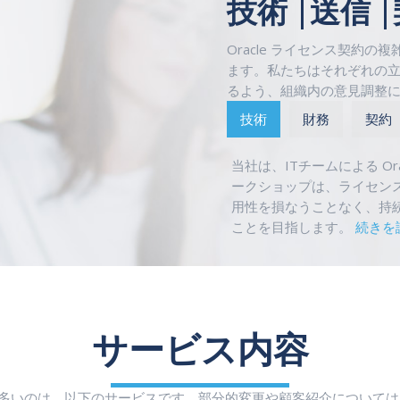
技術 |送信 
Oracle ライセンス契約
ます。私たちはそれぞれの
るよう、組織内の意見調整
技術
財務
契約
当社は、ITチームによる O
ークショップは、ライセン
用性を損なうことなく、持
ことを目指します。
続きを
サービス内容
要望が多いのは、以下のサービスです。部分的変更や顧客紹介について