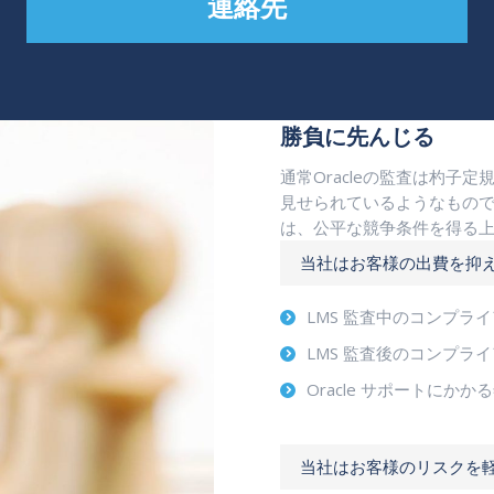
連絡先
勝負に先んじる
通常Oracleの監査は杓
見せられているようなものです。
は、公平な競争条件を得る
当社はお客様の出費を抑
LMS 監査中のコンプラ
LMS 監査後のコンプラ
Oracle サポートにか
当社はお客様のリスクを