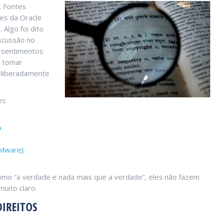
. Fontes
es da Oracle
 Algo foi dito
scussão no
a sentimentos
e tomar
eliberadamente
es
o
VMware)
omo “a verdade e nada mais que a verdade”, eles não fazem
uito claro.
DIREITOS