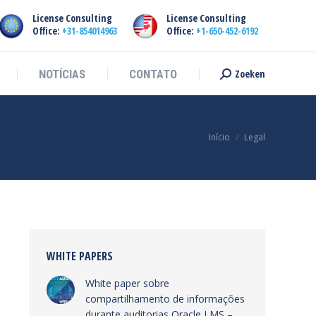
License Consulting
License Consulting
Zoeken
NOTÍCIAS
CONTATO
Procurar:
Office:
+31-854014963
Office:
+1-650-452-6192
Zoeken
NOTÍCIAS
CONTATO
Procurar:
Você está aqui:
Início
Legal
WHITE PAPERS
White paper sobre
compartilhamento de informações
durante auditorias Oracle LMS –