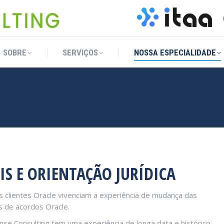
SOBRE
SERVIÇOS
NOSSA ESPECIALIDADE
SOBRE
SERVIÇOS
NOSSA ESPECIALIDADE
S E ORIENTAÇÃO JURÍDICA
s clientes Oracle vivenciam a experiência de mudança das
s de acordos Oracle.
ense Consulting tem uma experiência de longa data e histórico