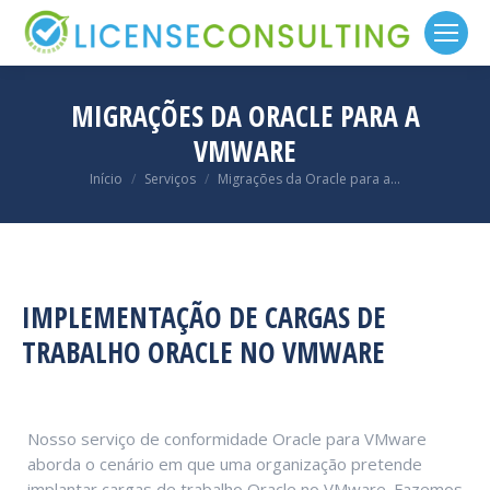
MIGRAÇÕES DA ORACLE PARA A
VMWARE
Você está aqui:
Início
Serviços
Migrações da Oracle para a…
IMPLEMENTAÇÃO DE CARGAS DE
TRABALHO ORACLE NO VMWARE
Nosso serviço de conformidade Oracle para VMware
aborda o cenário em que uma organização pretende
implantar cargas de trabalho Oracle no VMware. Fazemos