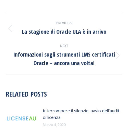
POST
PREVIOUS
NAVIGATION
La stagione di Oracle ULA è in arrivo
Previous
post:
NEXT
Informazioni sugli strumenti LMS certificati
Next
Oracle – ancora una volta!
post:
RELATED POSTS
Interrompere il silenzio: avvio dell’audit
di licenza
Marzo 4, 2020