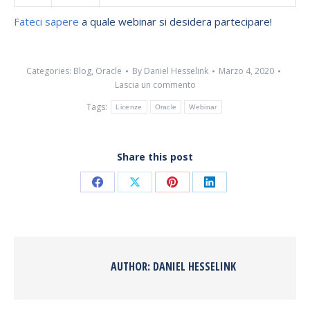
Fateci sapere
a quale webinar si desidera partecipare!
Categories:
Blog
,
Oracle
By
Daniel Hesselink
Marzo 4, 2020
Lascia un commento
Tags:
Licenze
Oracle
Webinar
Share this post
Share
Share
Share
Share
on
on
on
on
Facebook
X
Pinterest
LinkedIn
AUTHOR:
DANIEL HESSELINK