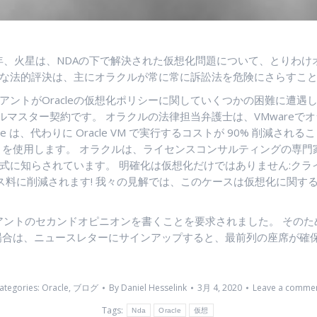
5年、火星は、NDAの下で解決された仮想化問題について、とりわけ
な法的評決は、主にオラクルが常に常に訴訟法を危険にさらすこ
イアントがOracleの仮想化ポリシーに関していくつかの困難に遭
ルマスター契約です。 オラクルの法律担当弁護士は、VMwareでオ
cle は、代わりに Oracle VM で実行するコストが 90% 削
PU ピン留め) を使用します。 オラクルは、ライセンスコンサルティン
式に知らされています。 明確化は仮想化だけではありません:ク
ス料に削減されます! 我々の見解では、このケースは仮想化に関するあ
アントのセカンドオピニオンを書くことを要求されました。 そのた
場合は、ニュースレターにサインアップすると、最前列の座席が確
ategories:
Oracle
,
ブログ
By
Daniel Hesselink
3月 4, 2020
Leave a comme
Tags:
Nda
Oracle
仮想