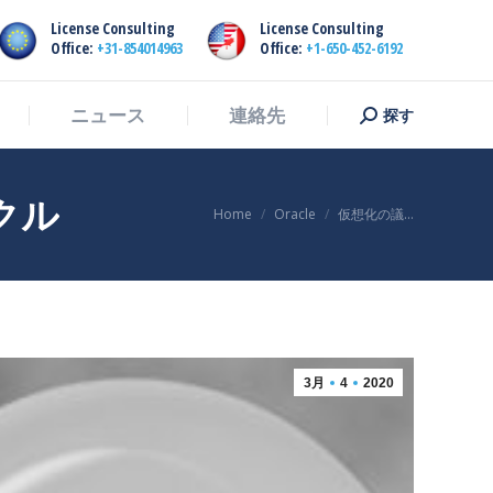
License Consulting
License Consulting
探す
ニュース
連絡先
探
Office:
+31-854014963
Office:
+1-650-452-6192
す：
探す
ニュース
連絡先
探
す：
クル
You are here:
Home
Oracle
仮想化の議…
3月
4
2020