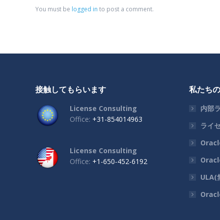
You must be
logged in
to post a comment.
接触してもらいます
私たち
License Consulting
内部
Office:
+31-854014963
ライ
Orac
License Consulting
Ora
Office:
+1-650-452-6192
ULA
Ora