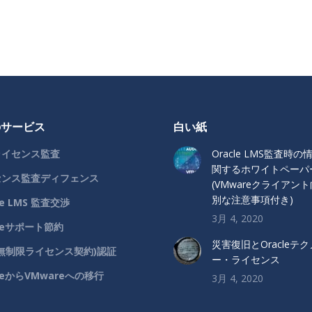
のサービス
白い紙
ライセンス監査
Oracle LMS監査時
関するホワイトペーパ
センス監査ディフェンス
(VMwareクライアン
別な注意事項付き)
le LMS 監査交渉
3月 4, 2020
cleサポート節約
災害復旧とOracleテ
(無制限ライセンス契約)認証
ー・ライセンス
cleからVMwareへの移行
3月 4, 2020