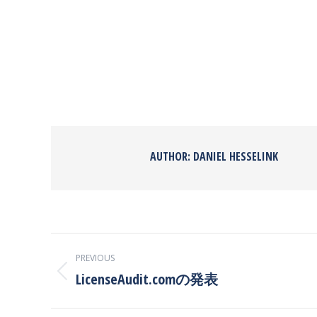
AUTHOR:
DANIEL HESSELINK
POST
PREVIOUS
NAVIGATION
LicenseAudit.comの発表
Previous
post: