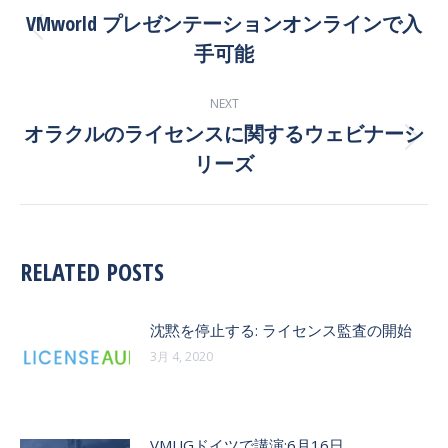
NAVIGATION
VMworld プレゼンテーションオンラインで入
Previous
手可能
post:
NEXT
オラクルのライセンスに関するウェビナーシ
Next
リーズ
post:
RELATED POSTS
沈黙を停止する: ライセンス監査の開始
3月 4, 2020
VMUGドイツで講演:6月16日