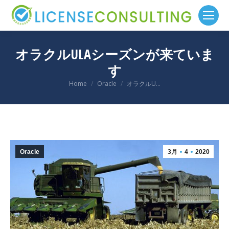
オラクルULAシーズンが来ていま
す
You are here:
Home
Oracle
オラクルU…
Oracle
3月
4
2020