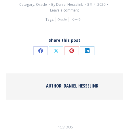
Category:
Oracle
By
Daniel Hesselink
3月 4, 2020
Leave a comment
Tags:
Oracle
ウーラ
Share this post
Share
Share
Share
Share
on
on
on
on
Facebook
X
Pinterest
LinkedIn
AUTHOR:
DANIEL HESSELINK
POST
PREVIOUS