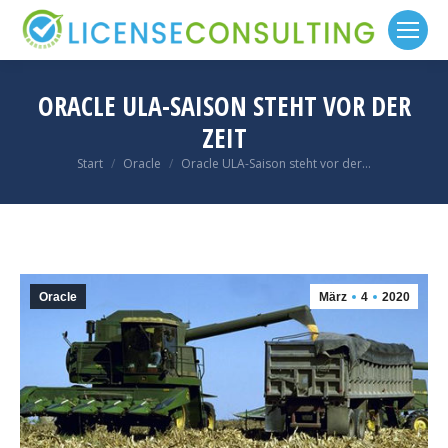
ORACLE ULA-SAISON STEHT VOR DER
ZEIT
Sie befinden sich hier:
Start
Oracle
Oracle ULA-Saison steht vor der…
Oracle
März
4
2020