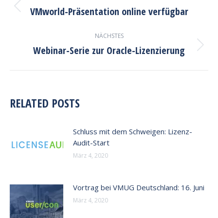
VMworld-Präsentation online verfügbar
Vorheriger
Beitrag:
NÄCHSTES
Webinar-Serie zur Oracle-Lizenzierung
Nächster
Beitrag:
RELATED POSTS
Schluss mit dem Schweigen: Lizenz-
Audit-Start
März 4, 2020
Vortrag bei VMUG Deutschland: 16. Juni
März 4, 2020