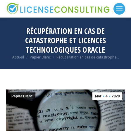
RÉCUPÉRATION EN CAS DE
CATASTROPHE ET LICENCES
TECHNOLOGIQUES ORACLE
Vous êtes ici :
Accueil
Papier Blanc
Récupération en cas de catastrophe…
Papier Blanc
Mar
4
2020