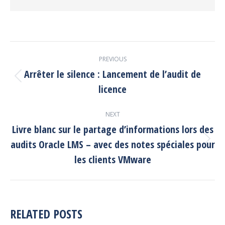
POST
PREVIOUS
NAVIGATION
Arrêter le silence : Lancement de l’audit de
Previous
licence
post:
NEXT
Livre blanc sur le partage d’informations lors des
audits Oracle LMS – avec des notes spéciales pour
Next
post:
les clients VMware
RELATED POSTS