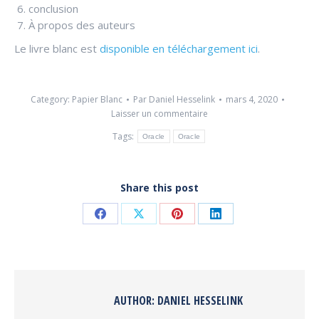
conclusion
À propos des auteurs
Le livre blanc est
disponible en téléchargement ici
.
Category:
Papier Blanc
Par
Daniel Hesselink
mars 4, 2020
Laisser un commentaire
Tags:
Oracle
Oracle
Share this post
Share
Share
Share
Share
on
on
on
on
Facebook
X
Pinterest
LinkedIn
AUTHOR:
DANIEL HESSELINK