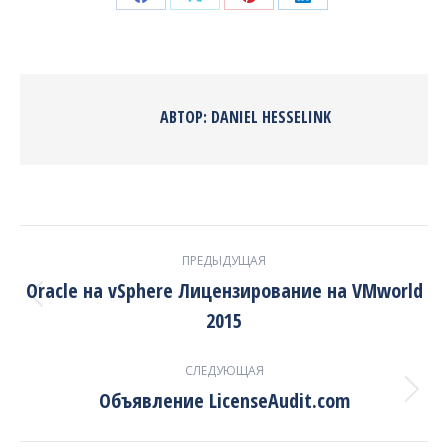
Share
Share
Share
Share
on
on
on
on
Facebook
X
Pinterest
LinkedIn
АВТОР:
DANIEL HESSELINK
НАВИГАЦИЯ
ПРЕДЫДУЩАЯ
ПО
Oracle на vSphere Лицензирование на VMworld
Предыдущая
2015
ЗАПИСЯМ
запись:
СЛЕДУЮЩАЯ
Объявление LicenseAudit.com
Следующая
запись: