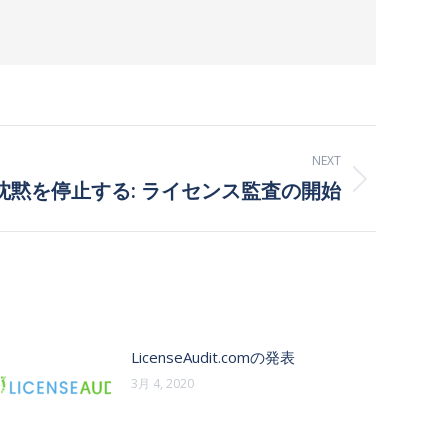
NEXT
沈黙を停止する: ライセンス監査の開始
LicenseAudit.comの発表
3月 4, 2020