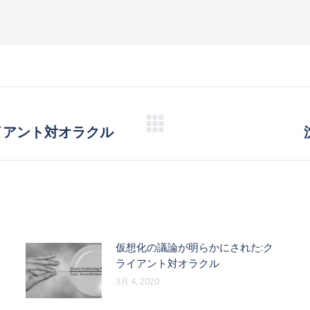
イアント対オラクル
Next
post:
仮想化の議論が明らかにされた:ク
ライアント対オラクル
3月 4, 2020