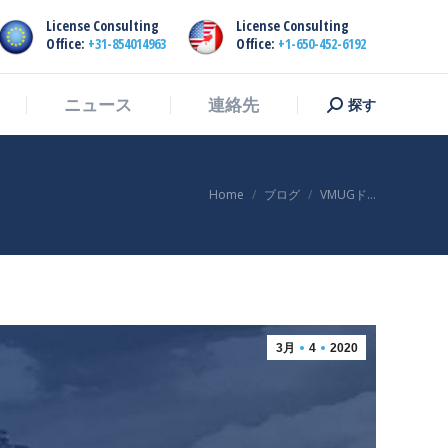
License Consulting
License Consulting
探す
ニュース
連絡先
探
Office:
+31-854014963
Office:
+1-650-452-6192
す：
探す
ニュース
連絡先
探
す：
You are here:
Home
ブログ
VMUGド…
3月
4
2020