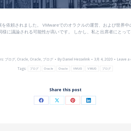
で講演を依頼されました。 VMwareでのオラクルの運営、および世
同様に議論される可能性が高いです。 しかし、私と出席者にとって
es:
ブログ
,
Oracle
,
Oracle
,
ブログ
By
Daniel Hesselink
3月 4, 2020
Leave a
Tags:
ブログ
Oracle
Oracle
VMUG
VMUG
ブログ
Share this post
Share
Share
Share
Share
on
on
on
on
Facebook
X
Pinterest
LinkedIn