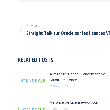
POST
PREVIOUS
NAVIGATION
Straight Talk sur Oracle sur les licences
Previous
post:
RELATED POSTS
Arrêter le silence : Lancement de
l’audit de licence
mars 4, 2020
Annonce de LicenseAudit.com
mars 4, 2020