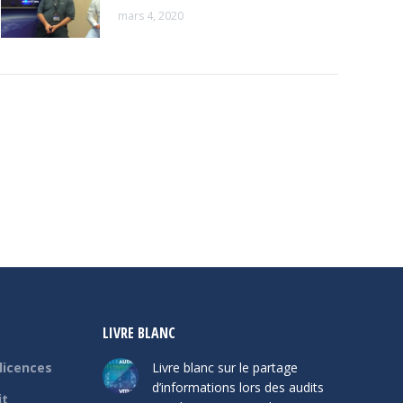
mars 4, 2020
LIVRE BLANC
 licences
Livre blanc sur le partage
d’informations lors des audits
it