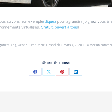
ous suivons leur exemple
(cliquez
pour agrandir)! Joignez-vous à 
ronnements virtualisés.
Gratuit, ouvert à tous
!
gories:
Blog
,
Oracle
Par
Daniel Hesselink
mars 4, 2020
Laisser un commen
Share this post
Share
Share
Share
Share
on
on
on
on
Facebook
X
Pinterest
LinkedIn