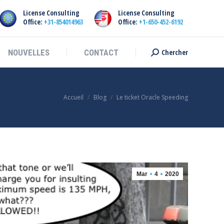
License Consulting
License Consulting
Chercher
NOUVELLES
CONTACT
Chercher:
Office:
+31-854014963
Office:
+1-650-452-6192
Chercher
NOUVELLES
CONTACT
Chercher:
Vous êtes ici :
Accueil
Blog
Le ticket Oracle Speeding
Mar
4
2020