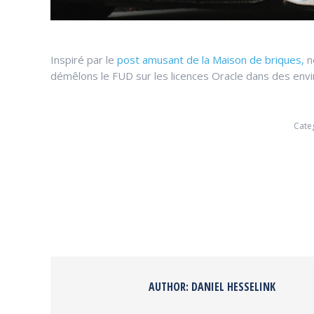
Inspiré par le
post amusant de la Maison de briques,
n
démêlons le FUD sur les licences Oracle dans des envi
Cate
AUTHOR:
DANIEL HESSELINK