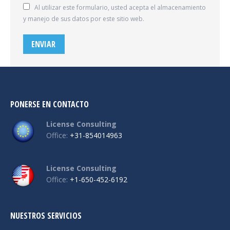
Al utilizar este formulario, usted acepta el almacenamiento
y manejo de sus datos por este sitio web.
ENVIAR
PONERSE EN CONTACTO
License Consulting
Office:
+31-854014963
License Consulting
Office:
+1-650-452-6192
NUESTROS SERVICIOS