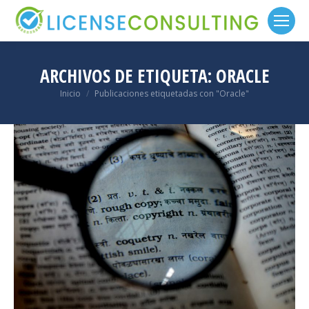
ARCHIVOS DE ETIQUETA:
ORACLE
Estás aquí:
Inicio
Publicaciones etiquetadas con "Oracle"