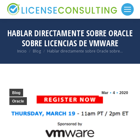
HABLAR DIRECTAMENTE SOBRE ORACLE
SOBRE LICENCIAS DE VMWARE
Estás aquí:
Inicio
Blog
Hablar directamente sobre Oracle sobre…
Blog
Mar
4
2020
Oracle