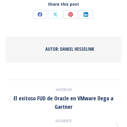
Share this post
Share
Share
Share
Share
on
on
on
on
Facebook
X
Pinterest
LinkedIn
AUTOR:
DANIEL HESSELINK
NAVEGACIÓN
ANTERIOR
ENTRE
El exitoso FUD de Oracle en VMware llega a
Publicación
Gartner
PUBLICACIONES
anterior:
SIGUIENTE