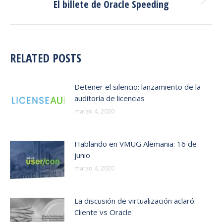
El billete de Oracle Speeding
Publicación
siguiente:
RELATED POSTS
Detener el silencio: lanzamiento de la
auditoría de licencias
marzo 4, 2020
Hablando en VMUG Alemania: 16 de
junio
marzo 4, 2020
La discusión de virtualización aclaró:
Cliente vs Oracle