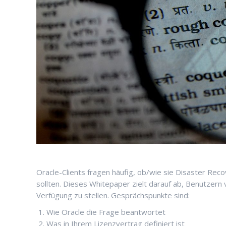
Oracle-Clients fragen häufig, ob/wie sie Disaster Re
sollten. Dieses Whitepaper zielt darauf ab, Benutzern
Verfügung zu stellen. Gesprächspunkte sind:
Wie Oracle die Frage beantwortet
Was in Ihrem Lizenzvertrag definiert ist