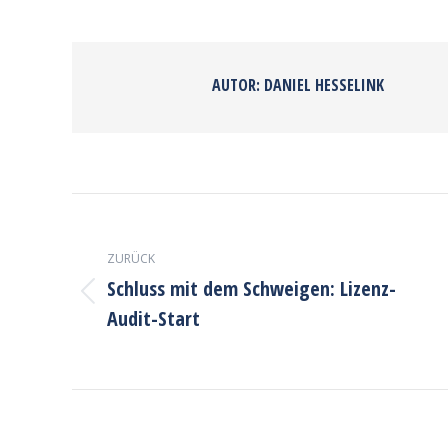
on
Faceb
AUTOR:
DANIEL HESSELINK
KOMMENTARNAVIGATION
ZURÜCK
Schluss mit dem Schweigen: Lizenz-
Vorheriger
Audit-Start
Beitrag: