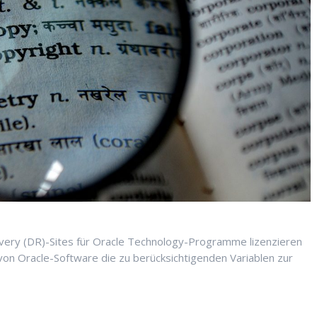
covery (DR)-Sites für Oracle Technology-Programme lizenzieren
 von Oracle-Software die zu berücksichtigenden Variablen zur