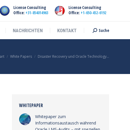
License Consulting
License Consulting
Suche
NACHRICHTEN
KONTAKT
Suche:
Office:
+31-854014963
Office:
+1-650-452-6192
Suche
NACHRICHTEN
KONTAKT
Suche:
ie befinden sich hier:
art
White Papers
Disaster Recovery und Oracle Technology…
WHITEPAPER
Whitepaper zum
Informationsaustausch während
Oracle LMS-Audits – mit speziellen