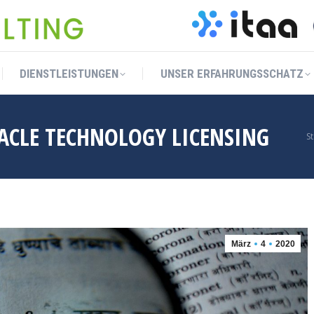
DIENSTLEISTUNGEN
UNSER ERFAHRUNGSSCHATZ
DIENSTLEISTUNGEN
UNSER ERFAHRUNGSSCHATZ
ACLE TECHNOLOGY LICENSING
S
St
März
4
2020