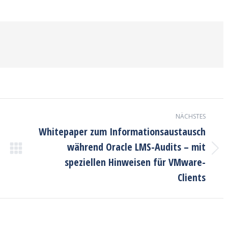
on
on
on
ook
X
Pinterest
LinkedIn
NÄCHSTES
Whitepaper zum Informationsaustausch
während Oracle LMS-Audits – mit
Nächster
speziellen Hinweisen für VMware-
Beitrag:
Clients