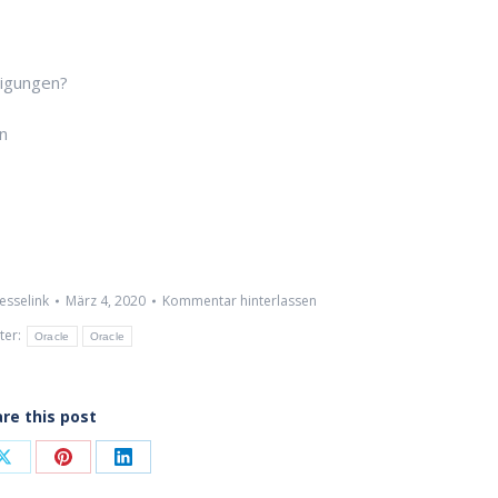
tigungen?
n
esselink
März 4, 2020
Kommentar hinterlassen
ter:
Oracle
Oracle
re this post
Share
Share
Share