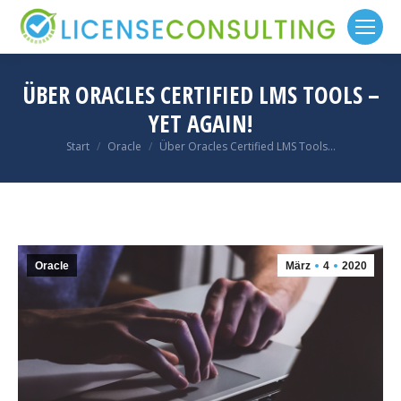
ÜBER ORACLES CERTIFIED LMS TOOLS –
YET AGAIN!
Sie befinden sich hier:
Start
Oracle
Über Oracles Certified LMS Tools…
Oracle
März
4
2020