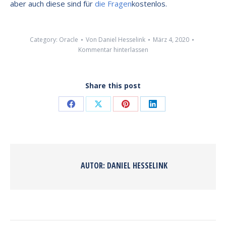
aber auch diese sind für
die Fragen
kostenlos.
Category:
Oracle
Von
Daniel Hesselink
März 4, 2020
Kommentar hinterlassen
Share this post
Share
Share
Share
Share
on
on
on
on
Facebook
X
Pinterest
LinkedIn
AUTOR:
DANIEL HESSELINK