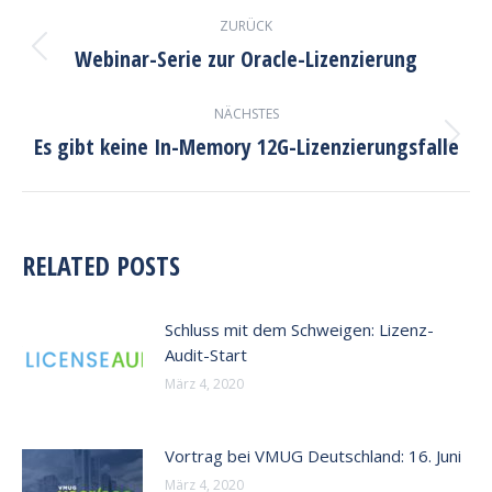
KOMMENTARNAVIGATION
ZURÜCK
Webinar-Serie zur Oracle-Lizenzierung
Vorheriger
Beitrag:
NÄCHSTES
Es gibt keine In-Memory 12G-Lizenzierungsfalle
Nächster
Beitrag:
RELATED POSTS
Schluss mit dem Schweigen: Lizenz-
Audit-Start
März 4, 2020
Vortrag bei VMUG Deutschland: 16. Juni
März 4, 2020